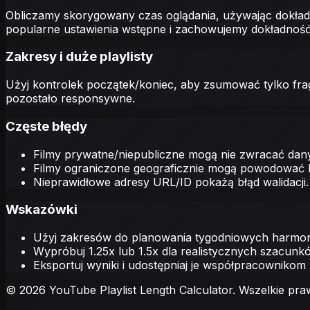
Obliczamy skorygowany czas oglądania, używając dokładn
popularne ustawienia wstępne i zachowujemy dokładność
Zakresy i duże playlisty
Użyj kontrolek początek/koniec, aby zsumować tylko frag
pozostało responsywne.
Częste błędy
Filmy prywatne/niepubliczne mogą nie zwracać dany
Filmy ograniczone geograficznie mogą powodować lu
Nieprawidłowe adresy URL/ID pokażą błąd walidacji.
Wskazówki
Użyj zakresów do planowania tygodniowych harmo
Wypróbuj 1.25x lub 1.5x dla realistycznych szacunk
Eksportuj wyniki i udostępniaj je współpracownikom
© 2026 YouTube Playlist Length Calculator. Wszelkie pra