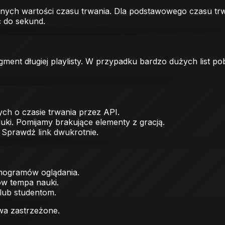
ych wartości czasu trwania. Dla podstawowego czasu trwa
 do sekund.
ment długiej playlisty. W przypadku bardzo dużych list po
ch o czasie trwania przez API.
ki. Pomijamy brakujące elementy z gracją.
 Sprawdź link dwukrotnie.
nogramów oglądania.
ów tempa nauki.
 lub studentom.
wa zastrzeżone.