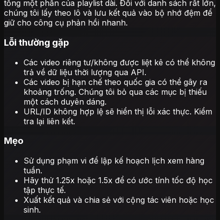
tổng một phần của playlist dài. Đối với danh sách rất lớn,
chúng tôi lấy theo lô và lưu kết quả vào bộ nhớ đệm để
giữ cho công cụ phản hồi nhanh.
Lỗi thường gặp
Các video riêng tư/không được liệt kê có thể không
trả về dữ liệu thời lượng qua API.
Các video bị hạn chế theo quốc gia có thể gây ra
khoảng trống. Chúng tôi bỏ qua các mục bị thiếu
một cách duyên dáng.
URL/ID không hợp lệ sẽ hiển thị lỗi xác thực. Kiểm
tra lại liên kết.
Mẹo
Sử dụng phạm vi để lập kế hoạch lịch xem hàng
tuần.
Hãy thử 1.25x hoặc 1.5x để có ước tính tốc độ học
tập thực tế.
Xuất kết quả và chia sẻ với cộng tác viên hoặc học
sinh.